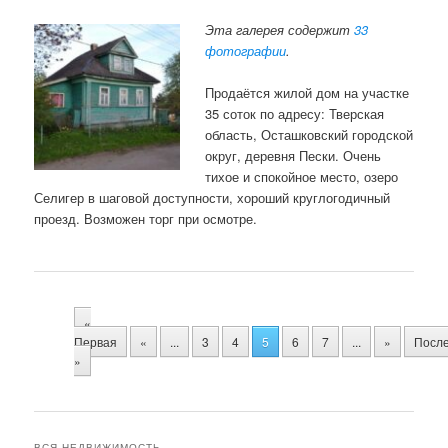
Эта галерея содержит
33
фотографии
.
Продаётся жилой дом на участке
35 соток по адресу: Тверская
область, Осташковский городской
округ, деревня Пески. Очень
тихое и спокойное место, озеро
Селигер в шаговой доступности, хороший круглогодичный
проезд. Возможен торг при осмотре.
«
Первая
«
...
3
4
5
6
7
...
»
Посл
»
ВСЯ НЕДВИЖИМОСТЬ