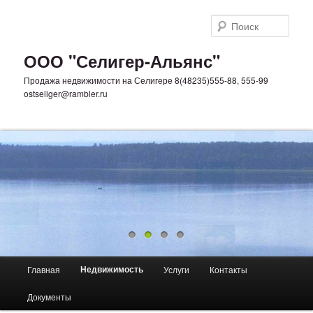
Поис
ООО "Селигер-Альянс"
Продажа недвижимости на Селигере 8(48235)555-88, 555-99
ostseliger@rambler.ru
Главное меню
Недвижимость
Главная
Услуги
Контакты
Перейти к основному содержимому
Перейти к дополнительному содержимому
Документы