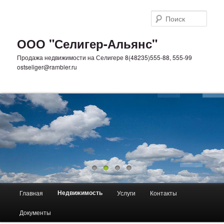
Поис
ООО "Селигер-Альянс"
Продажа недвижимости на Селигере 8(48235)555-88, 555-99
ostseliger@rambler.ru
Главное меню
Недвижимость
Главная
Услуги
Контакты
Перейти к основному содержимому
Перейти к дополнительному содержимому
Документы