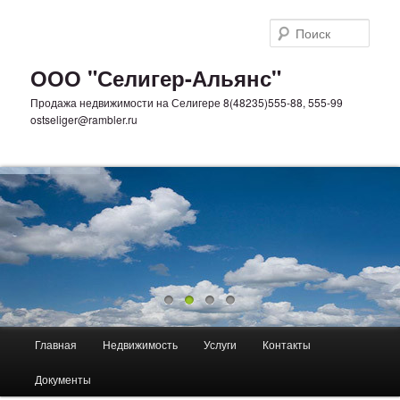
Поис
ООО "Селигер-Альянс"
Продажа недвижимости на Селигере 8(48235)555-88, 555-99
ostseliger@rambler.ru
Главное меню
Главная
Недвижимость
Услуги
Контакты
Перейти к основному содержимому
Перейти к дополнительному содержимому
Документы