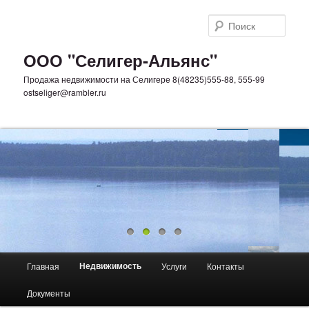
Поис
ООО "Селигер-Альянс"
Продажа недвижимости на Селигере 8(48235)555-88, 555-99
ostseliger@rambler.ru
Главное меню
Недвижимость
Главная
Услуги
Контакты
Перейти к основному содержимому
Перейти к дополнительному содержимому
Документы