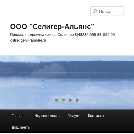
Поис
ООО "Селигер-Альянс"
Продажа недвижимости на Селигере 8(48235)555-88, 555-99
ostseliger@rambler.ru
Главное меню
Главная
Недвижимость
Услуги
Контакты
Перейти к основному содержимому
Перейти к дополнительному содержимому
Документы